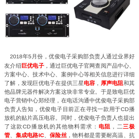
2018年5月份，优俊电子采购部负责人通过业界好
友介绍
巨优电子
，通过巨优电子官网查阅产品中心、
方案中心、技术中心、案例中心等相关信息进行详细
了解，发现巨优电子在提供三星
电容
，
厚声电阻
和其
他品牌元器件解决方案这块非常专业。于是致电巨优
电子营销中心郑经理，在电话沟通中优俊电子采购部
负责人告知，优俊电子目前正在寻找一款用于CD播
放机的贴片高压电容。同时，优俊电子负责人也提出
了这款CD播放机的其他物料需求：
电阻
，二
三极
管
、
集成电路IC
、
保险丝
，物料都是需要耐高温、抗