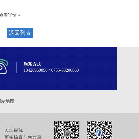
查看详情 +
返回列表
联系方式
13428960096 / 0755-83206860
网站地图
关注巨优
更多惊喜与您共享