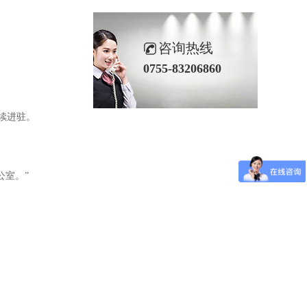
咨询热线
0755-83206860
续进驻。
公室。”