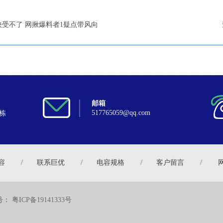
快受不了 网揪爆料者1疑点带风向
邮箱
517765059@qq.com
栋
容
/
联系巨优
/
电容规格
/
客户留言
/
号：
粤ICP备19141333号