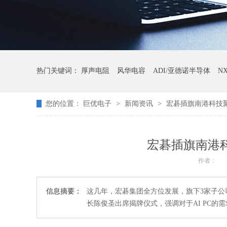
热门关键词：
厚声电阻
风华电容
ADI/亚德诺半导体
N
您的位置：
巨优电子
>
新闻资讯
>
宏碁插旗南港科技聚
宏碁插旗南港科
作者：
信息摘要：
这几年，宏碁集团全方位发展，旗下3家子
长陈俊圣出席揭牌仪式，强调对于AI PC的需