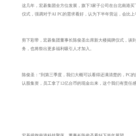
这几年，宏碁集团全方位发展，旗下3家子公司在台北南港买
仪式，强调对于AI PC的需求看好，认为下半年营运，会比
剪下彩带，宏碁集团董事长陈俊圣出席新大楼揭牌仪式，谈到
务，也将祭出更多福利吸引人才加入。
陈俊圣：“到第三季度，我们大概可以看得还满清楚的，PC的採购
认股集资，员工拿了12亿台币的现金出来，这个我们有责任感
宏碁插旗南港科技聚落 董事长陈俊圣看好下半年展望