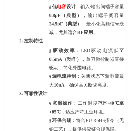
低
电容
设计
：输入
/输出间端子容量
§
0.8pF（典型）
，输出端子间容量
24.5pF（典型）
，最小化高频信号衰
减，尤其适合
RF应用
。
2.
控制特性
驱动效率
：
LED驱动电流低至
§
0.5mA（动作）
，兼容微控制器直接
驱动，简化外围电路。
漏电流控制
：关断状态下漏电流最
§
大
10nA
，确保高关断隔离度。
3.
可靠性设计
宽温操作
：工作温度范围
-40℃至
§
+85℃
，适应严苛工业环境。
环保合规
：符合
EU RoHS指令（无
§
铅工艺），提供供应链合规保障。