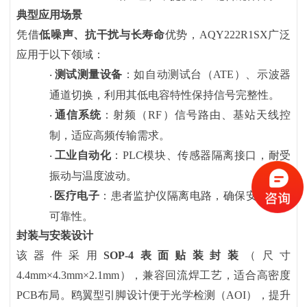
典型应用场景
凭借
低噪声、抗干扰与长寿命
优势，
AQY222R1SX广泛
应用于以下领域：
测试测量设备
：如自动测试台（
ATE）、示波器
·
通道切换，利用其低电容特性保持信号完整性。
通信系统
：射频（
RF）信号路由、基站天线控
·
制，适应高频传输需求。
工业自动化
：
PLC模块、传感器隔离接口，耐受
·
振动与温度波动。
医疗电子
：患者监护仪隔离电路，确保安全性与
·
可靠性。
封装与安装设计
该器件采用
SOP-4表面贴装封装
（尺寸
4.4mm×4.3mm×2.1mm），兼容回流焊工艺，适合高密度
PCB布局。鸥翼型引脚设计便于光学检测（AOI），提升