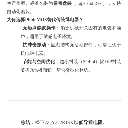
生产良率。标准包装为
卷带盘装
（
Tape and Reel），支持
自动化贴装。
为何选择
PhotoMOS替代传统继电器？
无触点静默操作
：消除机械开关固有的电弧和噪
·
声，适用于敏感电子环境。
抗冲击振动
：固态结构无活动部件，可靠性优于
·
机电继电器。
节能与空间优化
：超小封装（
SOP-4）比DIP封装
·
节省70%板面积，契合微型化趋势。
总结
：松下
AQY222R1SX以
低导通电阻、