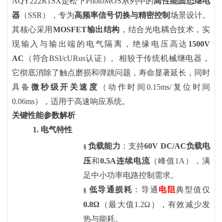
AQY222R1SX是松下PhotoMOS系列中的
高性能固态继电
器
（
SSR），专为
高频率信号切换与精密控制
场景设计。
其核心采用
MOSFET输出结构
，结合光电耦合技术，实
现输入与输出端的电气隔离，绝缘电压高达
1500V
AC
（符合
BSI/cURus认证）。相较于传统机械继电器，
它彻底消除了触点磨损和弹跳问题，寿命显著延长，同时
具备
微秒级开关速度
（动作时间
0.15ms/复位时间
0.06ms），适用于高速响应系统。
关键性能参数解析
1.
电气特性
负载能力
：支持
60V DC/AC负载电
§
压
和
0.5A连续电流
（峰值
1A），满
足中小功率电路控制需求。
低导通损耗
：导通
电阻
典型值仅
§
0.8Ω
（最大值
1.2Ω），有效减少发
热与能耗。