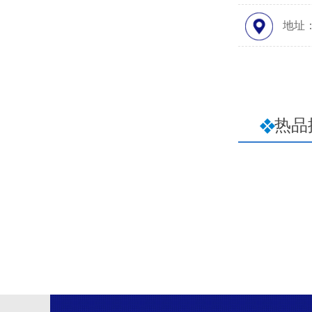
地址
热品