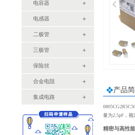
电容器
电感器
二极管
三极管
保险丝
合金电阻
产品简
集成电路
0805CG2R
量为2.5pF
精密与高性