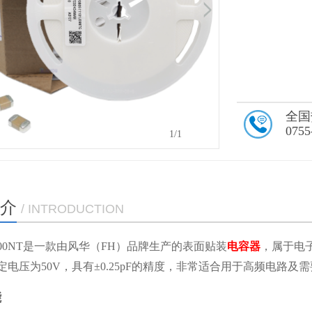
全国
0755
1
/1
介
/ INTRODUCTION
5C500NT是一款由风华（FH）品牌生产的表面贴装
电容器
，属于电
，额定电压为50V，具有±0.25pF的精度，非常适合用于高频电路
能