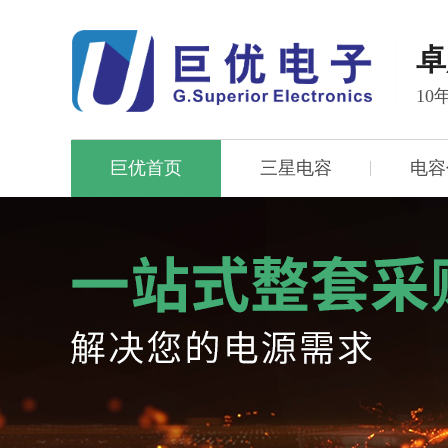
卓
1
巨优首页
三星电容
电容