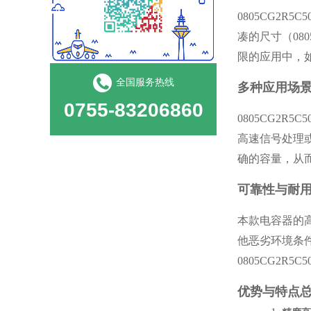
0805CG2
凑的尺寸（0
限的应用中，
全国服务热线
多种应用场
0755-83206860
0805CG2
高速信号处理或
确的容量，从
可靠性与耐
本款电容器的
他恶劣环境条
0805CG2R
优势与特点