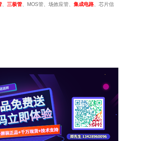
管
、
三极管
、
MOS
管、场效应管
、
集成电路
、芯片
信