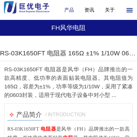
产品
资讯
关于
FH风华电阻
1
/
1
RS-03K1650FT 电阻器 165Ω ±1% 1/10W 0603封装
RS-03K1650FT 电阻器是风华（FH）品牌推出的一
款高精度、低功率的表面贴装电阻器。其电阻值为
165Ω，容差为±1%，功率等级为1/10W，采用了紧凑
的0603封装，适用于现代电子设备中对小型 ...
产品简介
/ INTRODUCTION
RS-03K1650FT
电阻器
是风华（FH）品牌推出的一款高