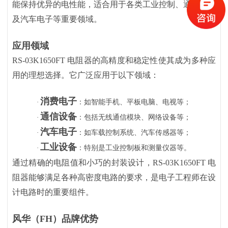
能保持优异的电性能，适合用于各类工业控制、通信设备
及汽车电子等重要领域。
应用领域
RS-03K1650FT 电阻器的高精度和稳定性使其成为多种应
用的理想选择。它广泛应用于以下领域：
消费电子
·
：如智能手机、平板电脑、电视等；
通信设备
·
：包括无线通信模块、网络设备等；
汽车电子
·
：如车载控制系统、汽车传感器等；
工业设备
·
：特别是工业控制板和测量仪器等。
通过精确的电阻值和小巧的封装设计，
RS-03K1650FT 电
阻器能够满足各种高密度电路的要求，是电子工程师在设
计电路时的重要组件。
风华（
FH）品牌优势