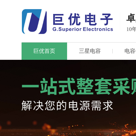
卓
1
巨优首页
三星电容
电容