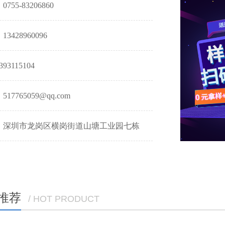
755-83206860
3428960096
93115104
17765059@qq.com
：深圳市龙岗区横岗街道山塘工业园七栋
推荐
/ HOT PRODUCT