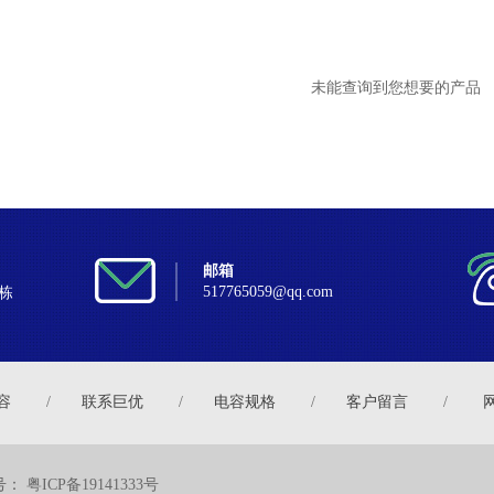
未能查询到您想要的产品
邮箱
517765059@qq.com
栋
容
/
联系巨优
/
电容规格
/
客户留言
/
号：
粤ICP备19141333号