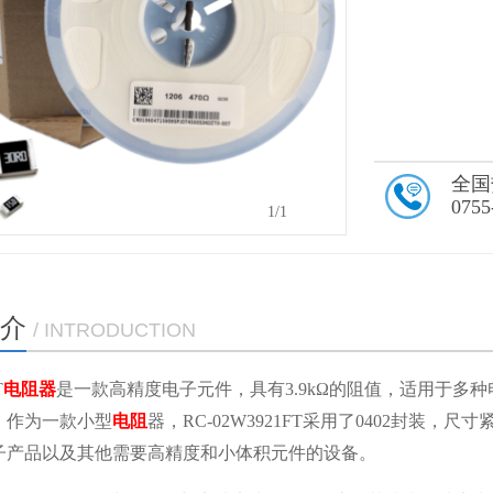
全国
0755
1
/1
介
/ INTRODUCTION
T
电阻器
是一款高精度电子元件，具有3.9kΩ的阻值，适用于多
。作为一款小型
电阻
器，RC-02W3921FT采用了0402封
子产品以及其他需要高精度和小体积元件的设备。