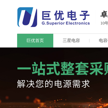
卓
1
巨优首页
三星电容
电容