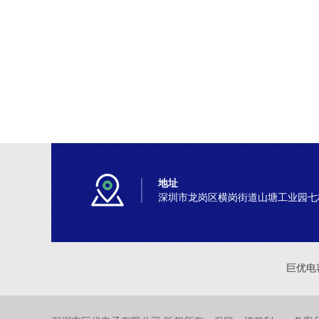
地址
深圳市龙岗区横岗街道山塘工业园七
巨优电