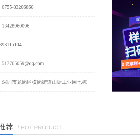
755-83206860
3428960096
93115104
17765059@qq.com
：深圳市龙岗区横岗街道山塘工业园七栋
推荐
/ HOT PRODUCT