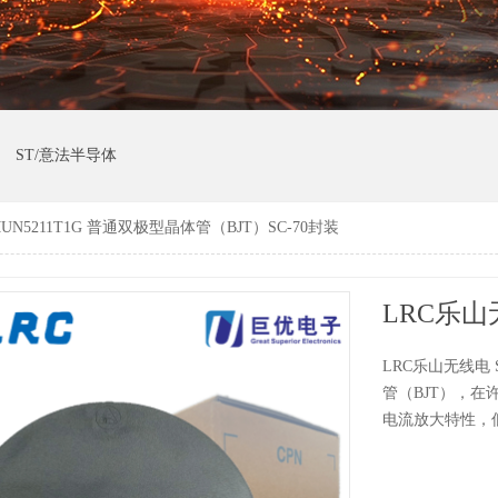
ST/意法半导体
UN5211T1G 普通双极型晶体管（BJT）SC-70封装
LRC乐山无线电 
管（BJT），
电流放大特性，低