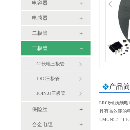
电容器
电感器
二极管
三极管
CJ长电三极管
LRC三极管
产品简
JOIN.U三极管
LRC乐山无线电 S-
保险丝
具有高效能的
LMUN5211
合金电阻