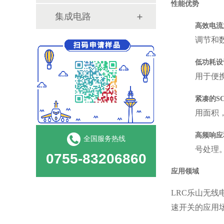
性能优势
集成电路
高效电流
调节和
低功耗设
用于便
紧凑的
S
用面积
高频响应
全国服务热线
号处理
0755-83206860
应用领域
LRC乐山无线
速开关的应用