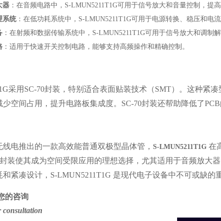
大器
：在音频电路中，
S-LMUN5211T1G可用于信号放大和音量控制，
理系统
：在低功耗系统中，
S-LMUN5211T1G可用于电源转换、稳压
备
：在射频和数据传输系统中，
S-LMUN5211T1G可用于信号放大和
路
：适用于快速开关控制电路，能够支持高频操作和精确控制。
211T1G采用SC-70封装，特别适合表面贴装技术（SMT）。
少空间占用，提升电路板集成度。SC-70封装还帮助降低了P
山无线电推出的一款高效能普通双极型晶体管，
在
S-LMUN5211T1G
-70封装使其成为空间受限应用的理想选择，尤其适用于音频放大
和紧凑设计，S-LMUN5211T1G 是现代电子设备中不可或缺的
您的咨询
 consultation