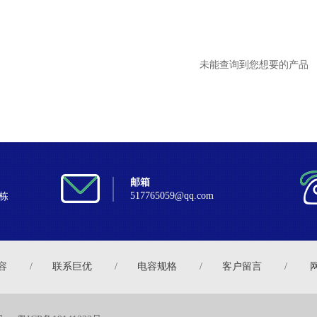
未能查询到您想要的产品
邮箱
517765059@qq.com
栋
容
/
联系巨优
/
电容规格
/
客户留言
/