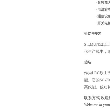
·
音频放
·
电源管
·
通信设
·
开关电
封装与安装
S-LMUN5
化生产线中，减
总结
作为
LRC乐
能。它的
SC
高效能、低功耗
联系方式
欢迎
Welcome to your