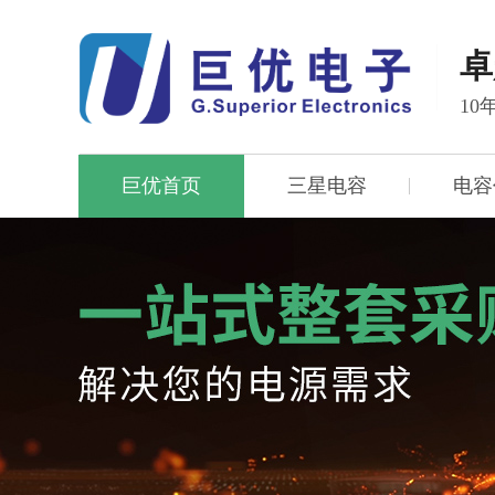
卓
1
巨优首页
三星电容
电容