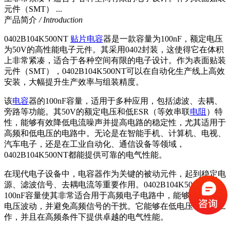
元件（SMT） ...
产品简介
/ Introduction
0402B104K500NT
贴片电容
器是一款容量为100nF，额定电压
为50V的高性能电子元件。其采用0402封装，这使得它在体积
上非常紧凑，适合于各种空间有限的电子设计。作为表面贴装
元件（SMT），0402B104K500NT可以在自动化生产线上高效
安装，大幅提升生产效率与组装精度。
该
电容
器的
100nF容量，适用于多种应用，包括滤波、去耦、
旁路等功能。其50V的额定电压和低ESR（等效串联
电阻
）特
性，能够有效降低电流噪声并提高电路的稳定性，尤其适用于
高频和低电压的电路中。无论是在智能手机、计算机、电视、
汽车电子，还是在工业自动化、通信设备等领域，
0402B104K500NT都能提供可靠的电气性能。
在现代电子设备中，电容器作为关键的被动元件，起到稳定电
源、滤波信号、去耦电流等重要作用。
0402B104K500NT的
100nF容量使其非常适合用于高频电子电路中，能够有效平滑
电压波动，并避免高频信号的干扰。它能够在低电压下稳定工
作，并且在高频条件下提供卓越的电气性能。