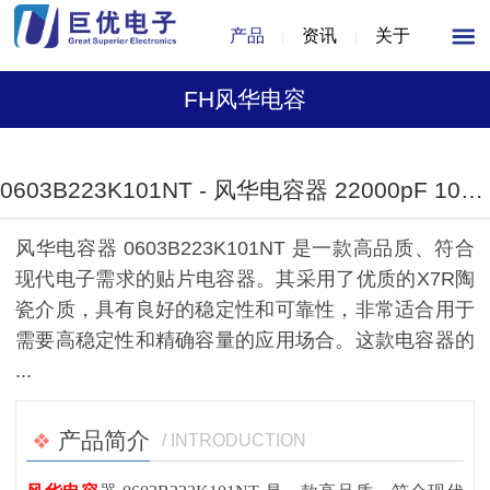
产品
资讯
关于
FH风华电容
1
/
1
0603B223K101NT - 风华电容器 22000pF 100V X7R 贴片电容
风华电容器 0603B223K101NT 是一款高品质、符合
现代电子需求的贴片电容器。其采用了优质的X7R陶
瓷介质，具有良好的稳定性和可靠性，非常适合用于
需要高稳定性和精确容量的应用场合。这款电容器的
...
产品简介
/ INTRODUCTION