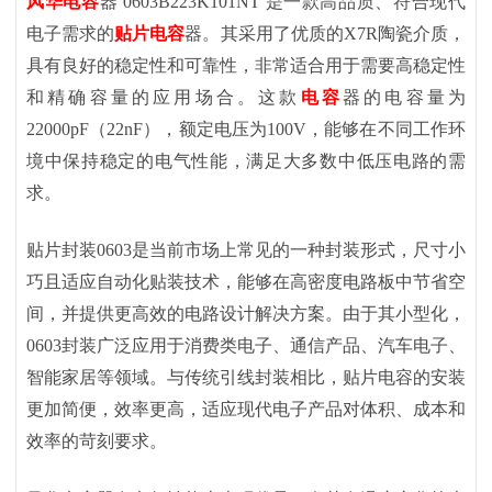
风华电容
器
0603B223K101NT 是一款高品质、符合现代
电子需求的
贴片电容
器。其采用了优质的X7R陶瓷介质，
具有良好的稳定性和可靠性，非常适合用于需要高稳定性
和精确容量的应用场合。这款
电容
器的电容量为
22000pF（22nF），额定电压为100V，能够在不同工作环
境中保持稳定的电气性能，满足大多数中低压电路的需
求。
贴片封装
0603是当前市场上常见的一种封装形式，尺寸小
巧且适应自动化贴装技术，能够在高密度电路板中节省空
间，并提供更高效的电路设计解决方案。由于其小型化，
0603封装广泛应用于消费类电子、通信产品、汽车电子、
智能家居等领域。与传统引线封装相比，贴片电容的安装
更加简便，效率更高，适应现代电子产品对体积、成本和
效率的苛刻要求。