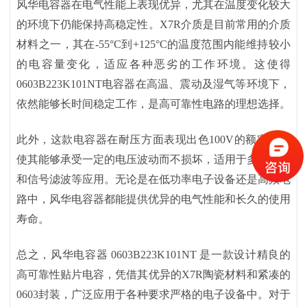
风华电容器在电气性能上表现优异，尤其在温度变化较大
的环境下仍能保持高稳定性。
X7R介质是目前常用的介质
材料之一，其在-55°C到+125°C的温度范围内能维持较小
的电容量变化，适应各种恶劣的工作环境。这使得
0603B223K101NT电容器在高温、震动及湿气等环境下，
依然能够长时间稳定工作，是高可靠性电路的理想选择。
此外，这款电容器在耐压方面表现出色10
0V的额定电压
使其能够承受一定的电压波动而不损坏，适用于多种电源
和信号滤波等应用。无论是在低功率电子设备还是高频电
路中，风华电容器都能提供优异的电气性能和长久的使用
寿命。
总之，风华电容器
0603B223K101NT 是一款设计精良的
高可靠性贴片电容，凭借其优异的X7R陶瓷材料和紧凑的
0603封装，广泛应用于各种要求严格的电子设备中。对于