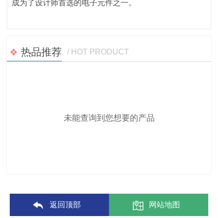
成为了设计师首选的电子元件之一。
热品推荐
/ HOT PRODUCT
未能查询到您想要的产品
返回顶部
网站地图