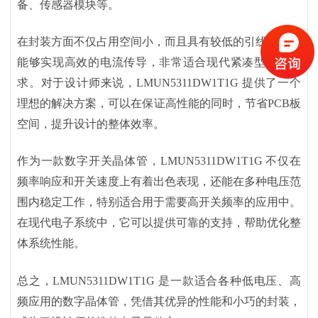
备、传感器模块等。
在封装方面
不仅占用空间小，而且具有较低的引线
电阻
，
能够实现高效的电流传导，非常适合现代紧凑型设计要
求。对于设计师来说，LMUN5311DW1T1G 提供了一个
理想的解决方案，可以在保证高性能的同时，节省PCB板
空间，提升设计的整体效率。
作为一款数字开关晶体管，
LMUN5311DW1T1G 不仅在
频率响应和开关速度上有着出色表现，还能在多种电压范
围内稳定工作，特别适合用于需要高开关频率的应用中。
在现代电子系统中，它可以提供可靠的支持，帮助优化整
体系统性能。
总之，
LMUN5311DW1T1G 是一款适合各种低电压、高
频应用的数字晶体管，凭借其优异的性能和小巧的封装，