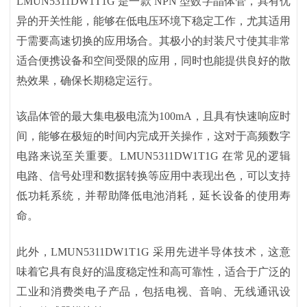
LMUN5311DW1T1G 是一款 NPN 型数字晶体管，具有优
异的开关性能，能够在低电压环境下稳定工作，尤其适用
于需要高速切换的应用场合。其极小的封装尺寸使其非常
适合便携设备和空间受限的应用，同时也能提供良好的散
热效果，确保长期稳定运行。
该晶体管的最大集电极电流为1
00mA，且具有快速响应时
间，能够在极短的时间内完成开关操作，这对于高频数字
电路来说至关重要。LMUN5311DW1T1G 在常见的逻辑
电路、信号处理和数据转换等应用中表现出色，可以支持
低功耗系统，并帮助降低电池消耗，延长设备的使用寿
命。
此外，
LMUN5311DW1T1G 采用先进半导体技术，这意
味着它具有良好的温度稳定性和高可靠性，适合于广泛的
工业和消费类电子产品，包括电视、音响、无线通讯设