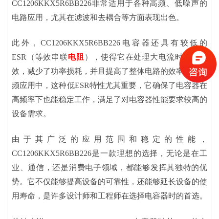
CC1206KKX5R6BB226非常适用于各种高频、低噪声的
电路应用，尤其在滤波和去耦合等方面表现出色。
此外，
CC1206KKX5R6BB226电容器还具有较低的
ESR（等效串联
电阻
），使得它在处理大电流时更加高
效，减少了功率损耗，并且提高了整体电路的效率。在高
频应用中，这种低ESR特性尤其重要，它确保了电容器在
高频率下也能稳定工作，满足了对电容器性能要求较高的
设备需求。
由于其广泛的应用范围和稳定的性能，
CC1206KKX5R6BB226是一款理想的选择，无论是在工
业、通信，还是消费电子领域，都能够发挥其独特的优
势。它不仅能够提高设备的可靠性，还能够延长设备的使
用寿命，是许多设计师和工程师在选择电容器时的首选。