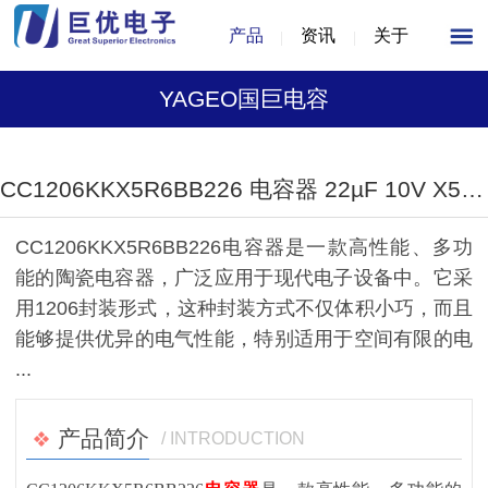
产品
资讯
关于
YAGEO国巨电容
1
/
1
CC1206KKX5R6BB226 电容器 22µF 10V X5R 1206 封装
CC1206KKX5R6BB226电容器是一款高性能、多功
能的陶瓷电容器，广泛应用于现代电子设备中。它采
用1206封装形式，这种封装方式不仅体积小巧，而且
能够提供优异的电气性能，特别适用于空间有限的电
...
产品简介
/ INTRODUCTION