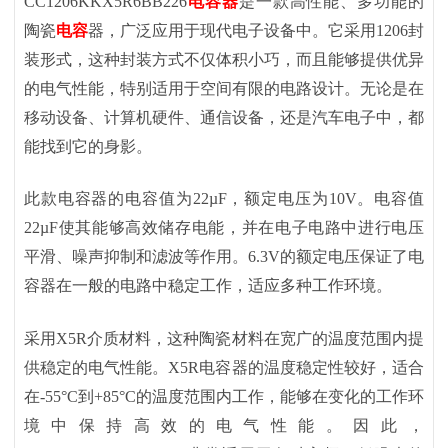
CC1206KKX5R6BB226
电容器
是一款高性能、多功能的
陶瓷
电容
器，广泛应用于现代电子设备中。它采用1206封
装形式，这种封装方式不仅体积小巧，而且能够提供优异
的电气性能，特别适用于空间有限的电路设计。无论是在
移动设备、计算机硬件、通信设备，还是汽车电子中，都
能找到它的身影。
此款电容器的电容值为
22µF，额定电压为10V。电容值
22µF使其能够高效储存电能，并在电子电路中进行电压
平滑、噪声抑制和滤波等作用。6.3V的额定电压保证了电
容器在一般的电路中稳定工作，适应多种工作环境。
采用
X5R介质材料，这种陶瓷材料在宽广的温度范围内提
供稳定的电气性能。X5R电容器的温度稳定性较好，适合
在-55°C到+85°C的温度范围内工作，能够在变化的工作环
境中保持高效的电气性能。因此，