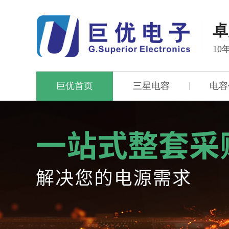
卓
1
巨优首页
三星电容
电容