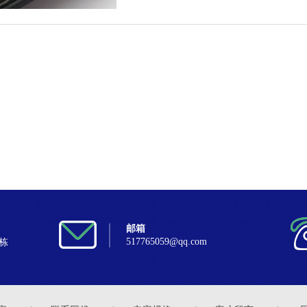
邮箱
517765059@qq.com
栋