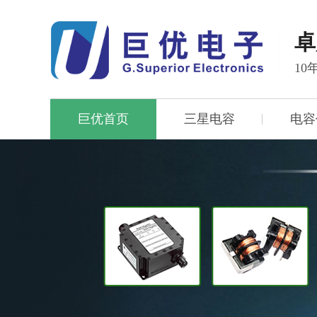
卓
1
巨优首页
三星电容
电容