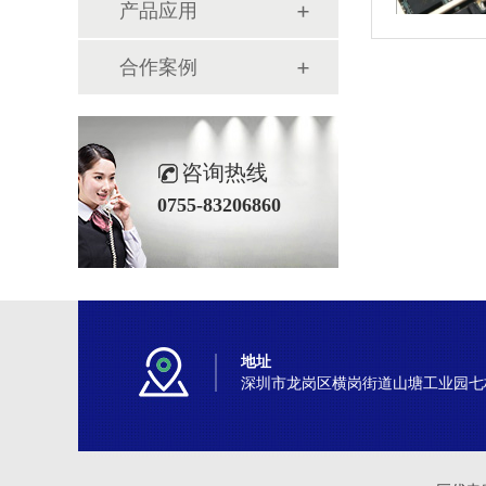
产品应用
合作案例
咨询热线
0755-83206860
地址
深圳市龙岗区横岗街道山塘工业园七